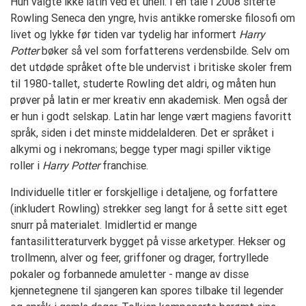
Hun valgte ikke latin ved et uhell. I en tale i 2008 siterte
Rowling Seneca den yngre, hvis antikke romerske filosofi om
livet og lykke før tiden var tydelig har informert
Harry
Potter
bøker så vel som forfatterens verdensbilde. Selv om
det utdøde språket ofte ble undervist i britiske skoler frem
til 1980-tallet, studerte Rowling det aldri, og måten hun
prøver på latin er mer kreativ enn akademisk. Men også der
er hun i godt selskap. Latin har lenge vært magiens favoritt
språk, siden i det minste middelalderen. Det er språket i
alkymi og i nekromans; begge typer magi spiller viktige
roller i
Harry Potter
franchise.
Individuelle titler er forskjellige i detaljene, og forfattere
(inkludert Rowling) strekker seg langt for å sette sitt eget
snurr på materialet. Imidlertid er mange
fantasilitteraturverk bygget på visse arketyper. Hekser og
trollmenn, alver og feer, griffoner og drager, fortryllede
pokaler og forbannede amuletter - mange av disse
kjennetegnene til sjangeren kan spores tilbake til legender