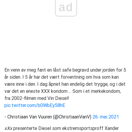
ad
En venn av meg fant en låst safe begravd under jorden for 5
år siden. I 5 år har det vært forventning om hva som kan
være inne i den. I dag åpnet han endelig det trygge, og i det
var det en eneste XXX kondom ... Som i et merkekondom,
fra 2002-filmen med Vin Diesel!
pic.twitter.com/b0WbEy58hE
- Christiaan Van Vuuren (@ChristiaanVanV)
26. mai 2021
xXx
presenterte Diesel som ekstremsportsproff Xander