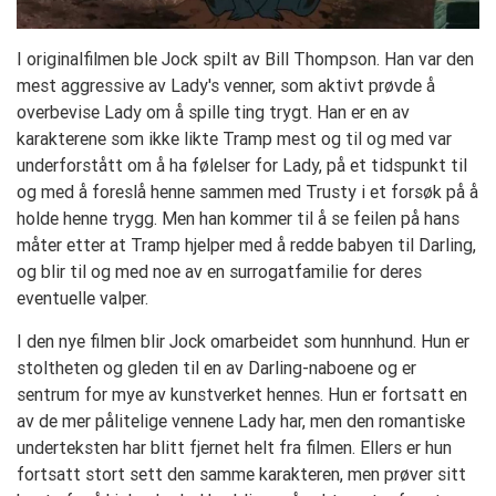
I originalfilmen ble Jock spilt av Bill Thompson. Han var den
mest aggressive av Lady's venner, som aktivt prøvde å
overbevise Lady om å spille ting trygt. Han er en av
karakterene som ikke likte Tramp mest og til og med var
underforstått om å ha følelser for Lady, på et tidspunkt til
og med å foreslå henne sammen med Trusty i et forsøk på å
holde henne trygg. Men han kommer til å se feilen på hans
måter etter at Tramp hjelper med å redde babyen til Darling,
og blir til og med noe av en surrogatfamilie for deres
eventuelle valper.
I den nye filmen blir Jock omarbeidet som hunnhund. Hun er
stoltheten og gleden til en av Darling-naboene og er
sentrum for mye av kunstverket hennes. Hun er fortsatt en
av de mer pålitelige vennene Lady har, men den romantiske
underteksten har blitt fjernet helt fra filmen. Ellers er hun
fortsatt stort sett den samme karakteren, men prøver sitt