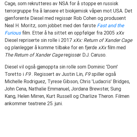
Cage, som rekrutteres av NSA for å stoppe en russisk
terrorgruppe fra å lansere et biokjemisk våpen mot USA. Det
gjenforente Diesel med regissør Rob Cohen og produsent
Neal H. Moritz, som jobbet med den første
Fast and the
Furious
film. Etter å ha sittet en oppfølger fra 2005
xXx
Diesel repriserte sin rolle i 2017
xXx: Return of Xander Cage
og planlegger å komme tilbake for en fjerde
xXx
film med
The Return of Xander Cage
regissør D.J. Caruso.
Diesel vil også gjenoppta sin rolle som Dominic 'Dom'
Toretto i
F9
. Regissert av Justin Lin,
F9
spiller også
Michelle Rodriguez, Tyrese Gibson, Chris 'Ludacris' Bridges,
John Cena, Nathalie Emmanuel, Jordana Brewster, Sung
Kang, Helen Mirren, Kurt Russell og Charlize Theron. Filmen
ankommer teatrene 25. juni.