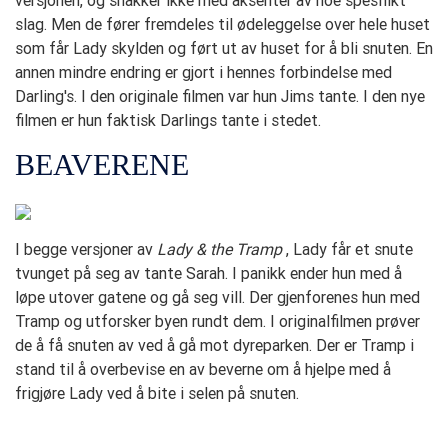
versjonen, og snakker ikke med aksenter av noe spesifikt
slag. Men de fører fremdeles til ødeleggelse over hele huset
som får Lady skylden og ført ut av huset for å bli snuten. En
annen mindre endring er gjort i hennes forbindelse med
Darling's. I den originale filmen var hun Jims tante. I den nye
filmen er hun faktisk Darlings tante i stedet.
BEAVERENE
I begge versjoner av
Lady & the Tramp
, Lady får et snute
tvunget på seg av tante Sarah. I panikk ender hun med å
løpe utover gatene og gå seg vill. Der gjenforenes hun med
Tramp og utforsker byen rundt dem. I originalfilmen prøver
de å få snuten av ved å gå mot dyreparken. Der er Tramp i
stand til å overbevise en av beverne om å hjelpe med å
frigjøre Lady ved å bite i selen på snuten.