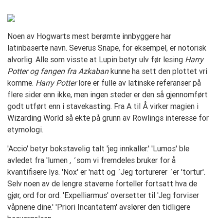
Noen av Hogwarts mest berømte innbyggere har
latinbaserte navn. Severus Snape, for eksempel, er notorisk
alvorlig. Alle som visste at Lupin betyr ulv før lesing
Harry
Potter og fangen fra Azkaban
kunne ha sett den plottet vri
komme.
Harry Potter
lore er fulle av latinske referanser på
flere sider enn ikke, men ingen steder er den så gjennomført
godt utført enn i stavekasting. Fra A til Å virker magien i
Wizarding World så ekte på grunn av Rowlings interesse for
etymologi.
'Accio' betyr bokstavelig talt 'jeg innkaller.' 'Lumos' ble
avledet fra 'lumen
, '
som vi fremdeles bruker for å
kvantifisere lys. 'Nox' er 'natt og
'
Jeg torturerer
'
er 'tortur'.
Selv noen av de lengre staverne forteller fortsatt hva de
gjør, ord for ord. 'Expelliarmus'
oversetter til 'Jeg forviser
våpnene dine.' 'Priori Incantatem' avslører den tidligere