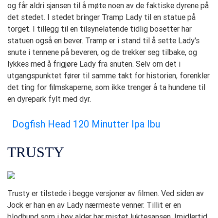
og får aldri sjansen til å møte noen av de faktiske dyrene på
det stedet. I stedet bringer Tramp Lady til en statue på
torget. I tillegg til en tilsynelatende tidlig bosetter har
statuen også en bever. Tramp er i stand til å sette Lady's
snute i tennene på beveren, og de trekker seg tilbake, og
lykkes med å frigjøre Lady fra snuten. Selv om det i
utgangspunktet fører til samme takt for historien, forenkler
det ting for filmskaperne, som ikke trenger å ta hundene til
en dyrepark fylt med dyr.
Dogfish Head 120 Minutter Ipa Ibu
TRUSTY
Trusty er tilstede i begge versjoner av filmen. Ved siden av
Jock er han en av Lady nærmeste venner. Tillit er en
blodhund som i høy alder har mistet luktesansen. Imidlertid