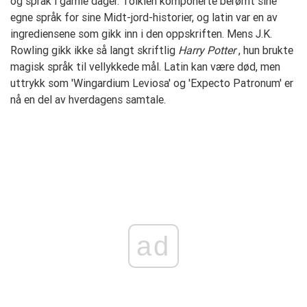
og språk i gamle dager. Tolkien komponerte berømt sine
egne språk for sine Midt-jord-historier, og latin var en av
ingrediensene som gikk inn i den oppskriften. Mens J.K.
Rowling gikk ikke så langt skriftlig
Harry Potter
, hun brukte
magisk språk til vellykkede mål. Latin kan være død, men
uttrykk som 'Wingardium Leviosa' og 'Expecto Patronum' er
nå en del av hverdagens samtale.
ad