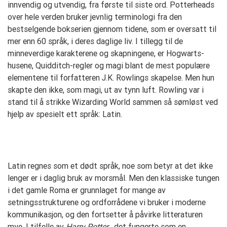
innvendig og utvendig, fra første til siste ord. Potterheads
over hele verden bruker jevnlig terminologi fra den
bestselgende bokserien gjennom tidene, som er oversatt til
mer enn 60 språk, i deres daglige liv. I tillegg til de
minneverdige karakterene og skapningene, er Hogwarts-
husene, Quidditch-regler og magi blant de mest populære
elementene til forfatteren J.K. Rowlings skapelse. Men hun
skapte den ikke, som magi, ut av tynn luft. Rowling var i
stand til å strikke Wizarding World sammen så sømløst ved
hjelp av spesielt ett språk: Latin.
Latin regnes som et dødt språk, noe som betyr at det ikke
lenger er i daglig bruk av morsmål. Men den klassiske tungen
i det gamle Roma er grunnlaget for mange av
setningsstrukturene og ordforrådene vi bruker i moderne
kommunikasjon, og den fortsetter å påvirke litteraturen
mye. I tilfelle av
Harry Potter
, det fungerte som en