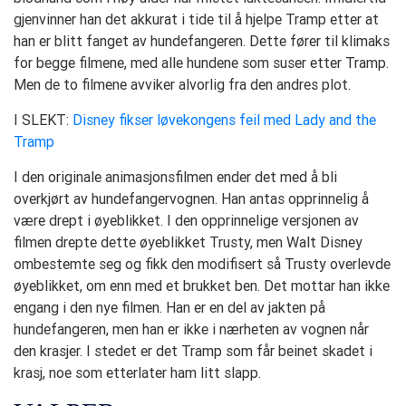
gjenvinner han det akkurat i tide til å hjelpe Tramp etter at
han er blitt fanget av hundefangeren. Dette fører til klimaks
for begge filmene, med alle hundene som suser etter Tramp.
Men de to filmene avviker alvorlig fra den andres plot.
I SLEKT:
Disney fikser løvekongens feil med Lady and the
Tramp
I den originale animasjonsfilmen ender det med å bli
overkjørt av hundefangervognen. Han antas opprinnelig å
være drept i øyeblikket. I den opprinnelige versjonen av
filmen drepte dette øyeblikket Trusty, men Walt Disney
ombestemte seg og fikk den modifisert så Trusty overlevde
øyeblikket, om enn med et brukket ben. Det mottar han ikke
engang i den nye filmen. Han er en del av jakten på
hundefangeren, men han er ikke i nærheten av vognen når
den krasjer. I stedet er det Tramp som får beinet skadet i
krasj, noe som etterlater ham litt slapp.