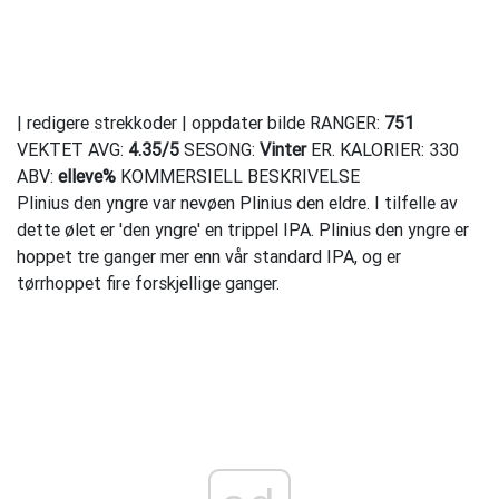
| redigere strekkoder | oppdater bilde RANGER:
751
VEKTET AVG:
4.35
/
5
SESONG:
Vinter
ER. KALORIER: 330
ABV:
elleve%
KOMMERSIELL BESKRIVELSE
Plinius den yngre var nevøen Plinius den eldre. I tilfelle av
dette ølet er 'den yngre' en trippel IPA. Plinius den yngre er
hoppet tre ganger mer enn vår standard IPA, og er
tørrhoppet fire forskjellige ganger.