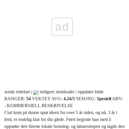
ad
sende rettelser |
| redigere strekkoder | oppdater bilde
RANGER:
54
VEKTET AVG:
4.24
/
5
SESONG:
Spesiell
ABV:
-
KOMMERSIELL BESKRIVELSE
Curt kom på denne sprø ideen for over 5 år siden, og nå, 3 år i
ferd, er endelig klar for din glede. Først begynte han med å
oppsøke den fineste lokale honning- og lønnesirupen og lagde den