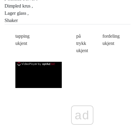
Dimpled krus ,
Lager glass ,
Shaker
tapping
på
fordeling
ukjent
trykk
ukjent
ukjent
ad
ad